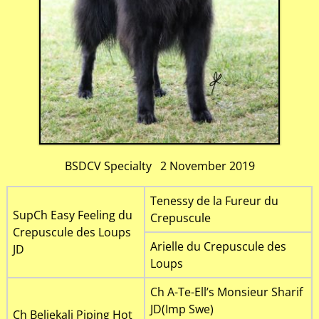
BSDCV Specialty 2 November 2019
Tenessy de la Fureur du
SupCh Easy Feeling du
Crepuscule
Crepuscule des Loups
Arielle du Crepuscule des
JD
Loups
Ch A-Te-Ell’s Monsieur Sharif
JD(Imp Swe)
Ch Beljekali Piping Hot